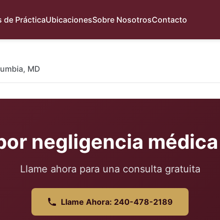
 de Práctica
Ubicaciones
Sobre Nosotros
Contacto
lumbia, MD
por negligencia médica
Llame ahora para una consulta gratuita
Llame Ahora: 240-478-2189