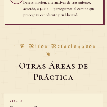
Desestimación, alternativas de tratamiento,
acuerdo, o juicio — perseguimos el camino que
protege tu expediente y tu libertad.
·
❦
Ritos Relacionados
❦
·
Otras Áreas de
Práctica
VISITAR