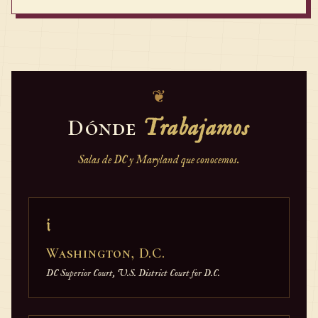
❦
Dónde
Trabajamos
Salas de DC y Maryland que conocemos.
i
Washington, D.C.
DC Superior Court, U.S. District Court for D.C.