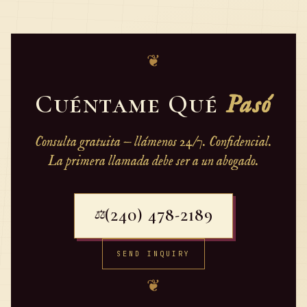
❦
Cuéntame Qué
Pasó
Consulta gratuita — llámenos 24/7. Confidencial.
La primera llamada debe ser a un abogado.
(240) 478-2189
⚖
SEND INQUIRY
❦