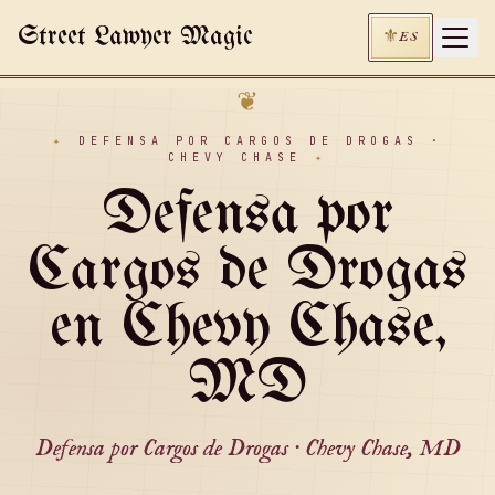
Skip to main content
Street Lawyer Magic
⚜
ES
❦
✦
DEFENSA POR CARGOS DE DROGAS ·
CHEVY CHASE
✦
Defensa por
Cargos de Drogas
en Chevy Chase,
MD
Defensa por Cargos de Drogas · Chevy Chase, MD