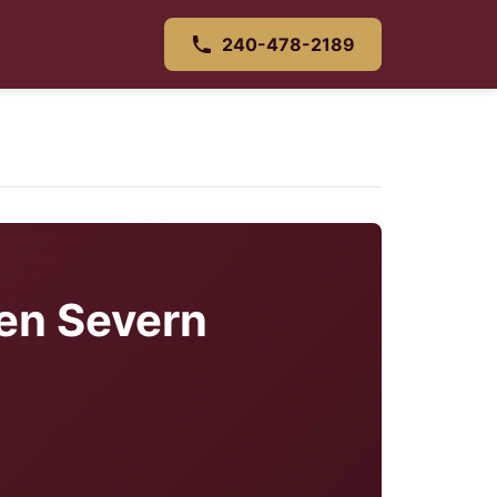
240-478-2189
 en Severn