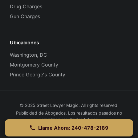
Drug Charges
Gun Charges
Ubicaciones
Washington, DC
Montgomery County
Prince George's County
© 2025 Street Lawyer Magic. All rights reserved.
Publicidad de Abogados. Los resultados pasados no
garantizan resultados futuros.
Privacy Policy
|
Terms of Service
Llame Ahora: 240-478-2189